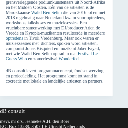
grensverleggende podiumkunstenaars uit Noord-Afrika
en het Midden-Oosten. Eén van de artiesten is de
Marokkaanse
Walid Ben Selim
die van 2016 tot en met
2018 regelmatig naar Nederland kwam voor optredens,
workshops, talkshows en muzieksessies. Een
vruchtbare samenwerking met DJ/producer Arjen de
Vreede en Kytopia-muzikanten resulteerde in meerdere
optredens
in Tivoli Vredenburg. Maar ook waren er
muzieksessies met dichters, spoken word artiesten,
componist Jonas Bisquiert en muzikant Jaber Fayad,
met wie Walid Ben Selim optrad in o.a.
Festival Le
Guess Who
en zomerfestival
Wonderfeel
.
dB consult levert programmaconcept, fondsenwerving
en projectleiding. Het programma komt tot stand in
cocreatie met lokale en landelijke artiesten en partners.
dB consult
mevr. mr drs. Jeanneke A.H. den Boer
P.O. Box 13239, 3507 LE Utrecht Netherlands