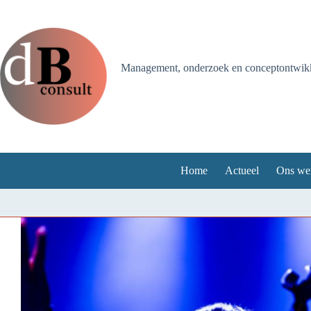
Ga
naar
de
inhoud
Management, onderzoek en conceptontwikke
Home
Actueel
Ons we