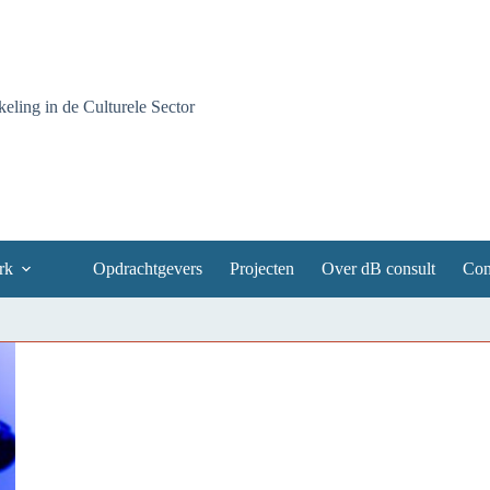
ling in de Culturele Sector
rk
Opdrachtgevers
Projecten
Over dB consult
Con