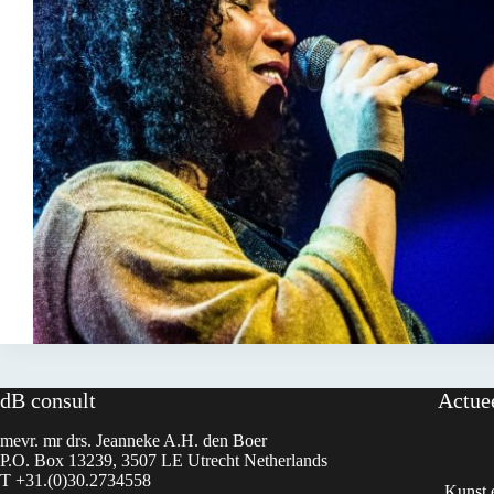
dB consult
Actue
mevr. mr drs. Jeanneke A.H. den Boer
P.O. Box 13239, 3507 LE Utrecht Netherlands
T +31.(0)30.2734558
Kunst e