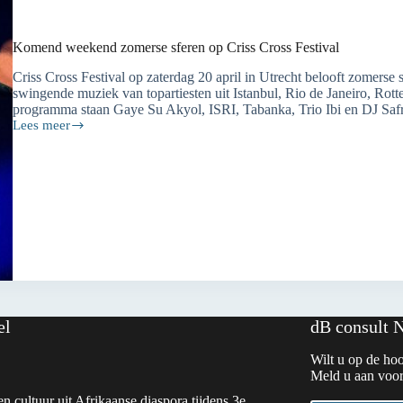
Komend weekend zomerse sferen op Criss Cross Festival
Criss Cross Festival op zaterdag 20 april in Utrecht belooft zomerse
swingende muziek van topartiesten uit Istanbul, Rio de Janeiro, Rot
programma staan Gaye Su Akyol, ISRI, Tabanka, Trio Ibi en DJ Sa
Lees meer
Komend
weekend
zomerse
sferen
op
Criss
Cross
Festival
el
dB consult 
Wilt u op de hoo
Meld u aan voor
n cultuur uit Afrikaanse diaspora tijdens 3e