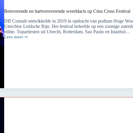
Betoverende en hartveroverende wereldacts op Criss Cross Festival
DB Consult ontwikkelde in 2019 in opdracht van podium Hoge Woerd
Utrechtse Leidsche Rijn. Het festival beleefde op een zonnige zaterda
editie. Topartiesten uit Utrecht, Rotterdam, Sao Paolo en Istanbul…
Lees meer
Betoverende
en
hartveroverende
wereldacts
op
Criss
Cross
Festival