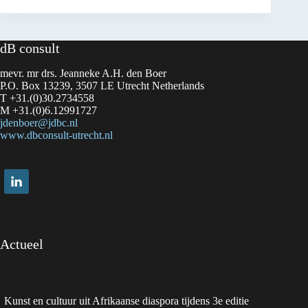
Surinamese
and
Afro-
Caribbean
dB consult
arts
and
mevr. mr drs. Jeanneke A.H. den Boer
culture
at
P.O. Box 13239, 3507 LE Utrecht Netherlands
Festival
T +31.(0)30.2734558
Sounds
M +31.(0)6.12991727
of
jdenboer@jdbc.nl
Us
www.dbconsult-utrecht.nl
Actueel
Kunst en cultuur uit Afrikaanse diaspora tijdens 3e editie