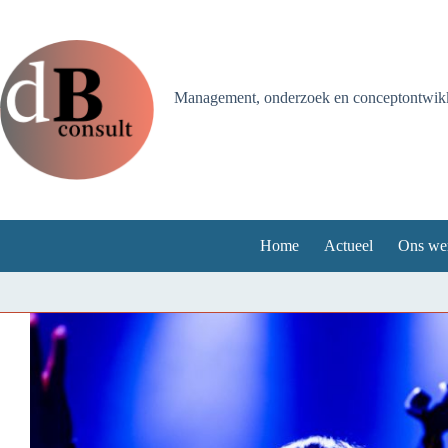
Ga
naar
de
inhoud
Management, onderzoek en conceptontwikke
Home
Actueel
Ons we