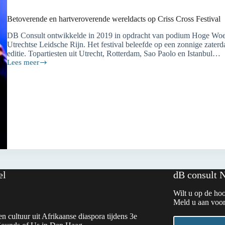
Betoverende en hartveroverende wereldacts op Criss Cross Festival
DB Consult ontwikkelde in 2019 in opdracht van podium Hoge Woerd
Utrechtse Leidsche Rijn. Het festival beleefde op een zonnige zaterda
editie. Topartiesten uit Utrecht, Rotterdam, Sao Paolo en Istanbul…
Lees meer
Betoverende
en
hartveroverende
wereldacts
op
Criss
Cross
Festival
el
dB consult 
Wilt u op de hoo
Meld u aan voor
n cultuur uit Afrikaanse diaspora tijdens 3e