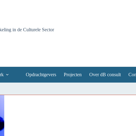
ling in de Culturele Sector
rk
Opdrachtgevers
Projecten
Over dB consult
Con