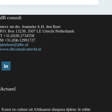
Surinamese
and
Afro-
Caribbean
dB consult
arts
and
mevr. mr drs. Jeanneke A.H. den Boer
culture
at
P.O. Box 13239, 3507 LE Utrecht Netherlands
Festival
T +31.(0)30.2734558
Sounds
M +31.(0)6.12991727
of
jdenboer@jdbc.nl
Us
www.dbconsult-utrecht.nl
Actueel
Kunst en cultuur uit Afrikaanse diaspora tijdens 3e editie